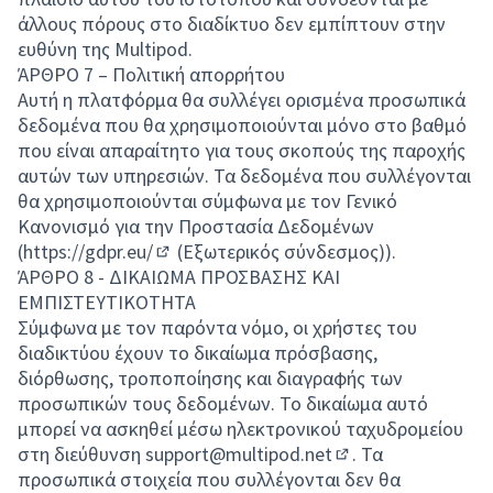
άλλους πόρους στο διαδίκτυο δεν εμπίπτουν στην
ευθύνη της Multipod.
ΆΡΘΡΟ 7 – Πολιτική απορρήτου
Αυτή η πλατφόρμα θα συλλέγει ορισμένα προσωπικά
δεδομένα που θα χρησιμοποιούνται μόνο στο βαθμό
που είναι απαραίτητο για τους σκοπούς της παροχής
αυτών των υπηρεσιών. Τα δεδομένα που συλλέγονται
θα χρησιμοποιούνται σύμφωνα με τον Γενικό
Κανονισμό για την Προστασία Δεδομένων
(
https://gdpr.eu/
(Εξωτερικός σύνδεσμος)).
(Εξωτερικός σύνδεσμος)
ΆΡΘΡΟ 8 - ΔΙΚΑΙΩΜΑ ΠΡΟΣΒΑΣΗΣ ΚΑΙ
ΕΜΠΙΣΤΕΥΤΙΚΟΤΗΤΑ
Σύμφωνα με τον παρόντα νόμο, οι χρήστες του
διαδικτύου έχουν το δικαίωμα πρόσβασης,
διόρθωσης, τροποποίησης και διαγραφής των
προσωπικών τους δεδομένων. Το δικαίωμα αυτό
μπορεί να ασκηθεί μέσω ηλεκτρονικού ταχυδρομείου
στη διεύθυνση
support@multipod.net
. Τα
(Opens in new tab)
προσωπικά στοιχεία που συλλέγονται δεν θα