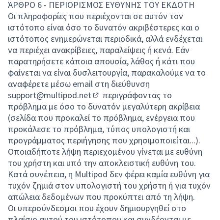
(Opens in new tab)
ΆΡΘΡΟ 6 - ΠΕΡΙΟΡΙΣΜΟΣ ΕΥΘΥΝΗΣ ΤΟΥ ΕΚΔΟΤΗ
Οι πληροφορίες που περιέχονται σε αυτόν τον
ιστότοπο είναι όσο το δυνατόν ακριβέστερες και ο
ιστότοπος ενημερώνεται περιοδικά, αλλά ενδέχεται
να περιέχει ανακρίβειες, παραλείψεις ή κενά. Εάν
παρατηρήσετε κάποια απουσία, λάθος ή κάτι που
φαίνεται να είναι δυσλειτουργία, παρακαλούμε να το
αναφέρετε μέσω email στη διεύθυνση
support@multipod.net
περιγράφοντας το
(Opens in new tab)
πρόβλημα με όσο το δυνατόν μεγαλύτερη ακρίβεια
(σελίδα που προκαλεί το πρόβλημα, ενέργεια που
προκάλεσε το πρόβλημα, τύπος υπολογιστή και
προγράμματος περιήγησης που χρησιμοποιείται...).
Οποιαδήποτε λήψη περιεχομένου γίνεται με ευθύνη
του χρήστη και υπό την αποκλειστική ευθύνη του.
Κατά συνέπεια, η Multipod δεν φέρει καμία ευθύνη για
τυχόν ζημιά στον υπολογιστή του χρήστη ή για τυχόν
απώλεια δεδομένων που προκύπτει από τη λήψη.
Οι υπερσύνδεσμοι που έχουν δημιουργηθεί στο
πλαίσιο αυτού του ιστότοπου και συνδέονται με