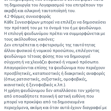
τη δημιουργία του Λογαριασμού του επιτρέπουν την
ακριβή και ειλικρινή ταυτοποίησή του.
4.2 Φόρμες συνεισφοράς
Κάθε Συνεισφέρων μπορεί να επιλέξει να δημοσιεύσει
την πρότασή του με το όνομά του ή με ψευδώνυμο.
Η επιλογή ψευδωνύμου πρέπει να συμμορφώνεται με
τους ακόλουθους κανόνες:
Δεν επιτρέπεται η σφετερισμός της ταυτότητας
άλλου φυσικού ή νομικού προσώπου, επιλέγοντας
ψευδώνυμο τέτοιας φύσης που να δημιουργεί
σύγχυση ή να χλευάζει φυσικό ή νομικό πρόσωπο.
Απαγορεύονται επίσης τα ψευδώνυμα που περιέχουν
προσβλητικές, καταπιεστικές ή διακριτικές αναφορές
(όπως ρατσιστικές, σεξιστικές, ομοφοβικές,
ικανιστικές ή ξενοφοβικές κ.λπ.).
Η χρήση ψευδώνυμου δεν απαλλάσσει τον χρήστη
από οποιαδήποτε ποινική ή αστική ευθύνη που
μπορεί να προκύψει από τα δημοσιευμένα
περιεχόμενα, ακόμη και όταν αυτά έχουν διαγραφεί με