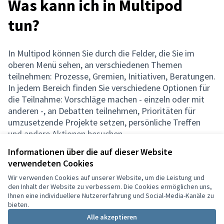
Was kann ich in Multipod
tun?
In Multipod können Sie durch die Felder, die Sie im
oberen Menü sehen, an verschiedenen Themen
teilnehmen: Prozesse, Gremien, Initiativen, Beratungen.
In jedem Bereich finden Sie verschiedene Optionen für
die Teilnahme: Vorschläge machen - einzeln oder mit
anderen -, an Debatten teilnehmen, Prioritäten für
umzusetzende Projekte setzen, persönliche Treffen
und andere Aktionen besuchen.
Informationen über die auf dieser Website
verwendeten Cookies
Wir verwenden Cookies auf unserer Website, um die Leistung und
Nutzungsbedingungen
den Inhalt der Website zu verbessern. Die Cookies ermöglichen uns,
Cookie Einstellungen
Ihnen eine individuellere Nutzererfahrung und Social-Media-Kanäle zu
Deutsch
bieten.
Choisir la langue
Choose language
Sprache wählen
Επιλογή γλώσσας
Es
Alle akzeptieren