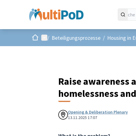
Start
Hauptmenü
/
Beteiligungsprozesse
/
Housing in 
Raise awareness 
homelessness and
Opening & Deliberation Plenary
13.11.2025 17:07
What is the problem?