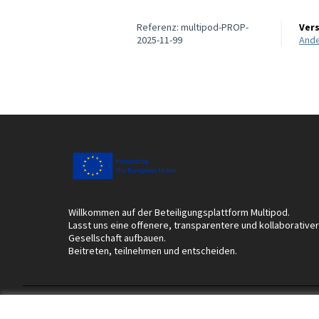
Referenz: multipod-PROP-
Ver
2025-11-99
And
Willkommen auf der Beteiligungsplattform Multipod.
Lasst uns eine offenere, transparentere und kollaborative
Gesellschaft aufbauen.
Beitreten, teilnehmen und entscheiden.
Nutzungsbedingungen
Cookie Einstellungen