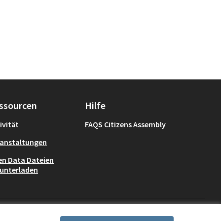
ssourcen
Hilfe
ivität
FAQS Citizens Assembly
anstaltungen
n Data Dateien
unterladen
Deutsch
Choisir la langue
Choose lang