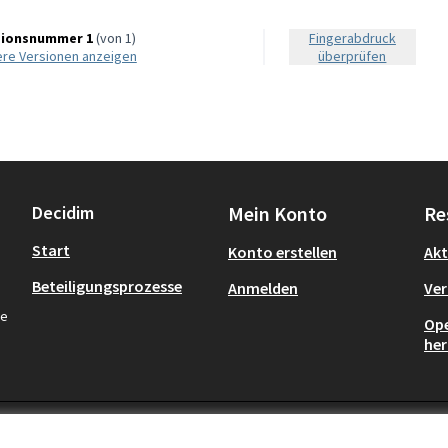
sionsnummer 1
(von 1)
Fingerabdruck
ere Versionen anzeigen
überprüfen
Decidim
Mein Konto
Re
Start
Konto erstellen
Akt
Beteiligungsprozesse
Anmelden
Ver
re
Ope
her