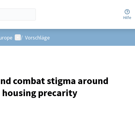
Hilfe
Benutzer-Menü
Europe
/
Vorschläge
and combat stigma around
 housing precarity