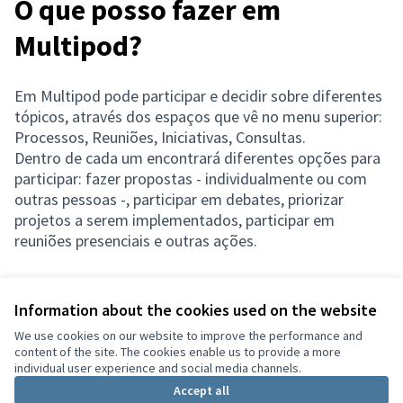
O que posso fazer em
Multipod?
Em Multipod pode participar e decidir sobre diferentes
tópicos, através dos espaços que vê no menu superior:
Processos, Reuniões, Iniciativas, Consultas.
Dentro de cada um encontrará diferentes opções para
participar: fazer propostas - individualmente ou com
outras pessoas -, participar em debates, priorizar
projetos a serem implementados, participar em
reuniões presenciais e outras ações.
Information about the cookies used on the website
Terms of Service
We use cookies on our website to improve the performance and
Definições de “cookies”
content of the site. The cookies enable us to provide a more
Português
individual user experience and social media channels.
Choisir la langue
Choose language
Sprache wählen
Επιλογή γλώσσας
Es
Accept all